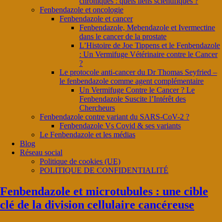
chroniques : quels liens scientifiques ?
Fenbendazole et oncologie
Fenbendazole et cancer
Fenbendazole, Mebendazole et Ivermectine
dans le cancer de la prostate
L’Histoire de Joe Tippens et le Fenbendazole
: Un Vermifuge Vétérinaire contre le Cancer
?
Le protocole anti-cancer du Dr Thomas Seyfried –
le fenbendazole comme agent complémentaire
Un Vermifuge Contre le Cancer ? Le
Fenbendazole Suscite l’Intérêt des
Chercheurs
Fenbendazole contre variant du SARS-CoV-2 ?
Fenbendazole Vs Covid & ses variants
Le Fenbendazole et les médias
Blog
Réseau social
Politique de cookies (UE)
POLITIQUE DE CONFIDENTIALITÉ
Fenbendazole et microtubules : une cible
clé de la division cellulaire cancéreuse