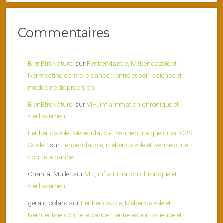
Commentaires
BienEtreNaturel
sur
Fenbendazole, Mébendazole et
Ivermectine contre le cancer : entre espoir, science et
médecine de précision
BienEtreNaturel
sur
VIH, inflammation chronique et
vieillissement
Fenbendazole, Mebendazole, Ivermectine que dirait C2S-
Scale ?
sur
Fenbendazole, mébendazole et ivermectine
contre le cancer
Chantal Muller
sur
VIH, inflammation chronique et
vieillissement
gerald colard
sur
Fenbendazole, Mébendazole et
Ivermectine contre le cancer : entre espoir, science et