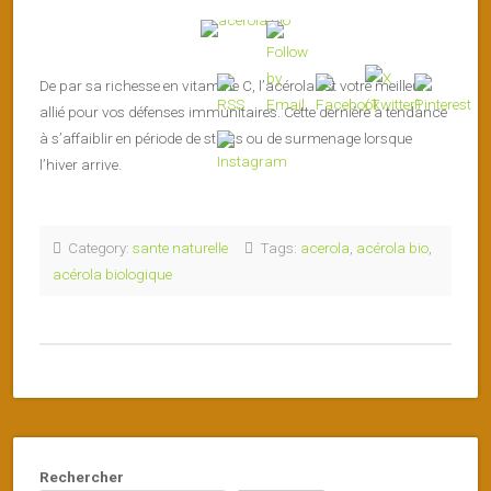
De par sa richesse en vitamine C, l’acérola est votre meilleur
allié pour vos défenses immunitaires. Cette dernière a tendance
à s’affaiblir en période de stress ou de surmenage lorsque
l’hiver arrive.
Category:
sante naturelle
Tags:
acerola
,
acérola bio
,
acérola biologique
Rechercher