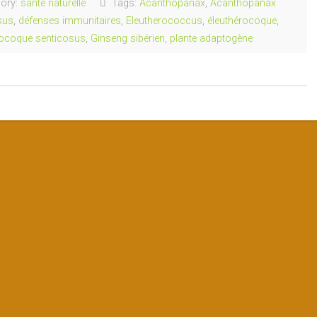
ory:
sante naturelle
Tags:
Acanthopanax
,
Acanthopanax
sus
,
défenses immunitaires
,
Eleutherococcus
,
éleuthérocoque
,
rocoque senticosus
,
Ginseng sibérien
,
plante adaptogène