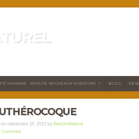
ATUREL
ATURELLEMENT
TÉ HUMAINE : VERS DE NOUVEAUX HORIZONS.
BLOG
RÉS
EUTHÉROCOQUE
on septembre 20, 2022 by
BienEtreNaturel
a Comment