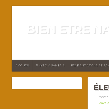
BIEN ETRE N
ENERGIE VITALITÉ SANTÉ N
ACCUEIL
PHYTO & SANTÉ
FENBENDAZOLE ET SAN
ÉL
Posted 
Leave 