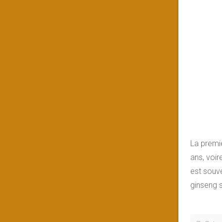
La premiè
ans, voir
est souv
ginseng s