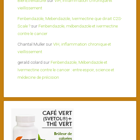
BienEtreNaturel
sur
VIH, inflammation chronique et
vieillissement
Fenbendazole, Mebendazole, Ivermectine que dirait C2S-
Scale ?
sur
Fenbendazole, mébendazole et ivermectine
contre le cancer
Chantal Muller
sur
VIH, inflammation chronique et
vieillissement
gerald colard
sur
Fenbendazole, Mébendazole et
Ivermectine contre le cancer : entre espoir, science et
médecine de précision