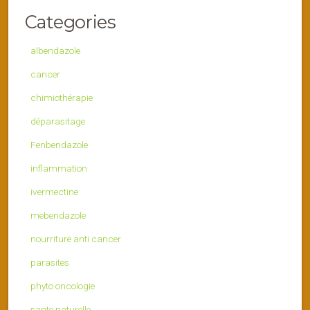
Categories
albendazole
cancer
chimiothérapie
déparasitage
Fenbendazole
inflammation
ivermectine
mebendazole
nourriture anti cancer
parasites
phyto oncologie
sante naturelle