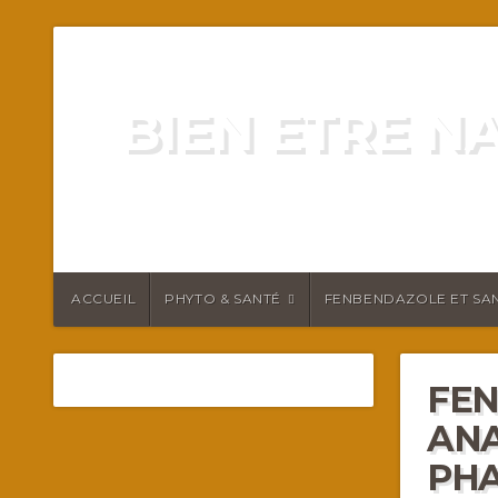
BIEN ETRE N
ENERGIE VITALITÉ SANTÉ N
ACCUEIL
PHYTO & SANTÉ
FENBENDAZOLE ET SAN
FEN
ANA
PH