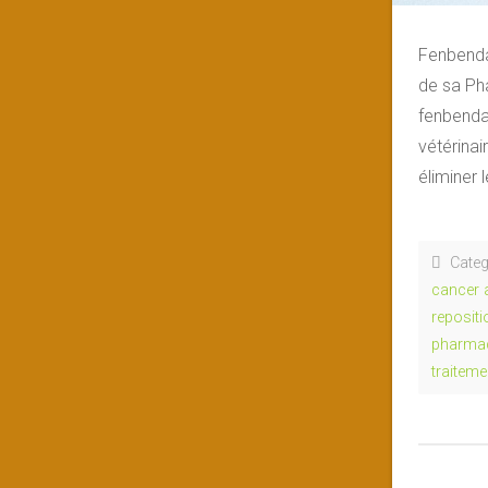
Fenbenda
de sa Ph
fenbenda
vétérinai
éliminer 
Categ
cancer 
reposit
pharmac
traitem