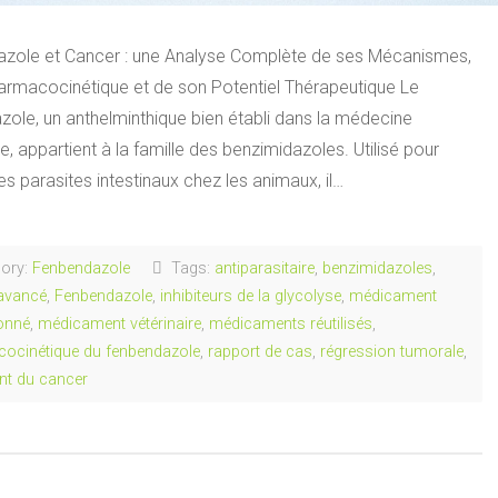
zole et Cancer : une Analyse Complète de ses Mécanismes,
armacocinétique et de son Potentiel Thérapeutique Le
zole, un anthelminthique bien établi dans la médecine
re, appartient à la famille des benzimidazoles. Utilisé pour
les parasites intestinaux chez les animaux, il…
ory:
Fenbendazole
Tags:
antiparasitaire
,
benzimidazoles
,
avancé
,
Fenbendazole
,
inhibiteurs de la glycolyse
,
médicament
ionné
,
médicament vétérinaire
,
médicaments réutilisés
,
ocinétique du fenbendazole
,
rapport de cas
,
régression tumorale
,
ent du cancer