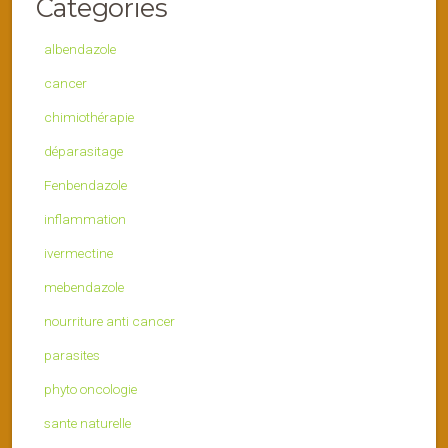
Categories
albendazole
cancer
chimiothérapie
déparasitage
Fenbendazole
inflammation
ivermectine
mebendazole
nourriture anti cancer
parasites
phyto oncologie
sante naturelle