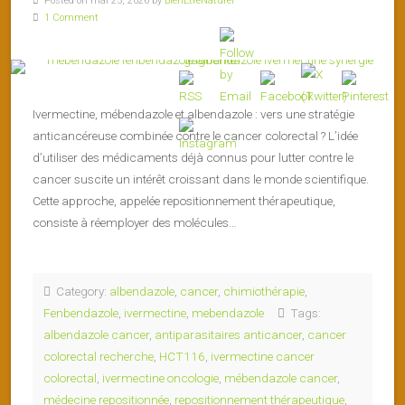
Posted on mai 25, 2026 by
BienEtreNaturel
1 Comment
Ivermectine, mébendazole et albendazole : vers une stratégie
anticancéreuse combinée contre le cancer colorectal ? L’idée
d’utiliser des médicaments déjà connus pour lutter contre le
cancer suscite un intérêt croissant dans le monde scientifique.
Cette approche, appelée repositionnement thérapeutique,
consiste à réemployer des molécules…
Category:
albendazole
,
cancer
,
chimiothérapie
,
Fenbendazole
,
ivermectine
,
mebendazole
Tags:
albendazole cancer
,
antiparasitaires anticancer
,
cancer
colorectal recherche
,
HCT116
,
ivermectine cancer
colorectal
,
ivermectine oncologie
,
mébendazole cancer
,
médecine repositionnée
,
repositionnement thérapeutique
,