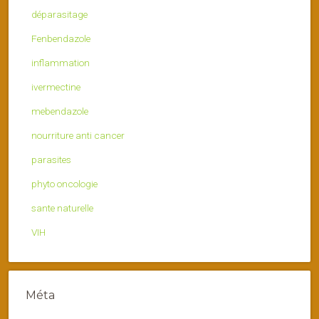
déparasitage
Fenbendazole
inflammation
ivermectine
mebendazole
nourriture anti cancer
parasites
phyto oncologie
sante naturelle
VIH
Méta