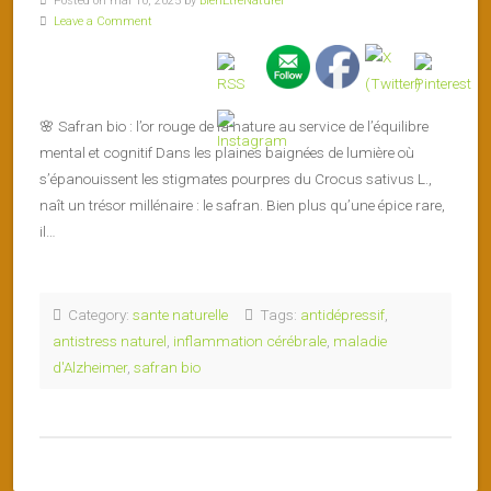
Posted on mai 10, 2025 by
BienEtreNaturel
Leave a Comment
🌸 Safran bio : l’or rouge de la nature au service de l’équilibre
mental et cognitif Dans les plaines baignées de lumière où
s’épanouissent les stigmates pourpres du Crocus sativus L.,
naît un trésor millénaire : le safran. Bien plus qu’une épice rare,
il…
Category:
sante naturelle
Tags:
antidépressif
,
antistress naturel
,
inflammation cérébrale
,
maladie
d'Alzheimer
,
safran bio