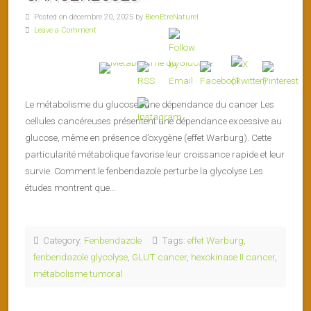
Posted on décembre 20, 2025 by
BienEtreNaturel
Leave a Comment
Le métabolisme du glucose : une dépendance du cancer Les
cellules cancéreuses présentent une dépendance excessive au
glucose, même en présence d’oxygène (effet Warburg). Cette
particularité métabolique favorise leur croissance rapide et leur
survie. Comment le fenbendazole perturbe la glycolyse Les
études montrent que…
Category:
Fenbendazole
Tags:
effet Warburg
,
fenbendazole glycolyse
,
GLUT cancer
,
hexokinase II cancer
,
métabolisme tumoral