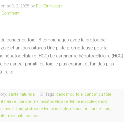
on août 2, 2025 by
BienEtreNaturel
a Comment
 du cancer du foie : 3 témoignages avec le protocole
zole et antiparasitaires Une piste prometteuse pour le
e hépatocellulaire (HCC) Le carcinome hépatocellulaire (HCC)
pe de cancer primitif du foie le plus courant et l’un des plus
 à traiter….
ory:
sante naturelle
Tags:
cancer du foie
,
cancer du foie
nt naturel
,
carcinome hépatocellulaire
,
fenbendazole cancer
,
n cancer foie
,
protocole fenbendazole
,
rémission cancer foie
,
nts alternatifs cancer