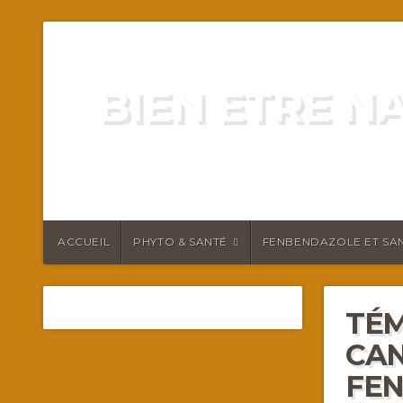
BIEN ETRE N
ENERGIE VITALITÉ SANTÉ N
ACCUEIL
PHYTO & SANTÉ
FENBENDAZOLE ET SAN
TÉM
CAN
FE