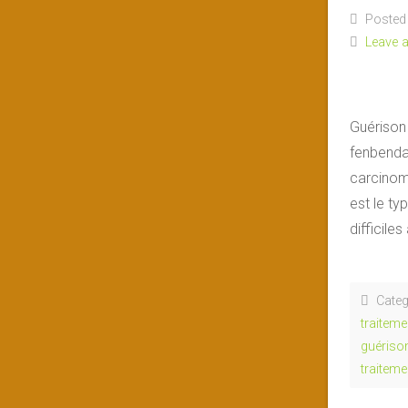
Posted 
Leave 
Guérison
fenbenda
carcinom
est le ty
difficiles
Categ
traiteme
guériso
traiteme