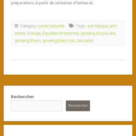
préparations à partir de centaines d’herbes et…
Category:
sante naturelle
Tags:
anti-fatigue
,
anti-
stress
,
Energie
,
Équilibre émotionnel
,
ginseng bio poudre
,
ginseng blanc
,
ginseng blanc bio
,
Sexualité
Rechercher
Rechercher