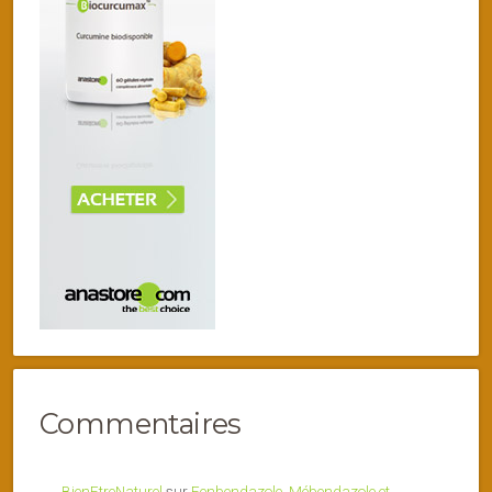
Commentaires
BienEtreNaturel
sur
Fenbendazole, Mébendazole et