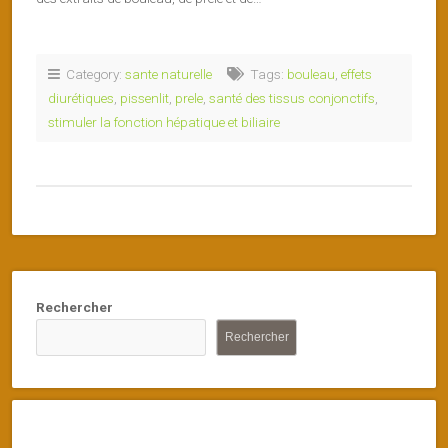
Category:
sante naturelle
Tags:
bouleau
,
effets
diurétiques
,
pissenlit
,
prele
,
santé des tissus conjonctifs
,
stimuler la fonction hépatique et biliaire
Rechercher
Rechercher