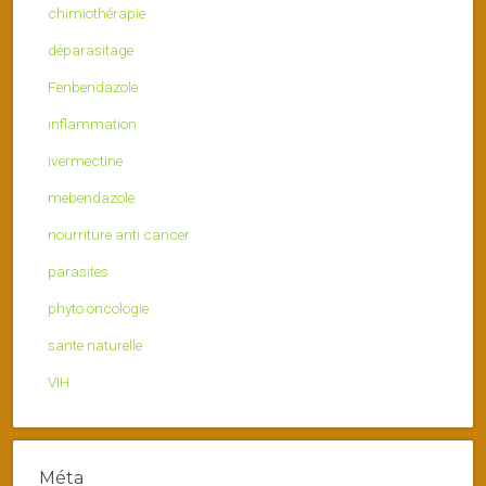
chimiothérapie
déparasitage
Fenbendazole
inflammation
ivermectine
mebendazole
nourriture anti cancer
parasites
phyto oncologie
sante naturelle
VIH
Méta