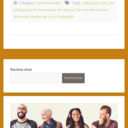
Category:
sante naturelle
Tags:
caloupilé
,
curry
,
fer
biologique
,
fer heminique
,
fer naturel
,
fer non héminique
,
ferriprive
,
feuilles de curry
,
kaloupilé
Rechercher
Rechercher