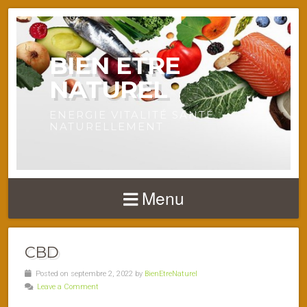
BIEN ETRE
NATUREL
ENERGIE VITALITÉ SANTÉ
NATURELLEMENT
Menu
CBD
Posted on septembre 2, 2022 by
BienEtreNaturel
Leave a Comment