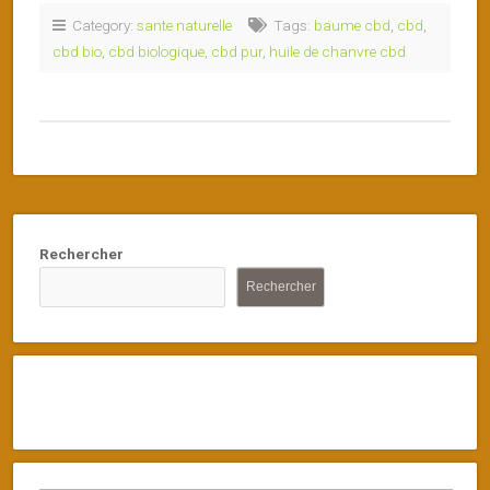
Category:
sante naturelle
Tags:
baume cbd
,
cbd
,
cbd bio
,
cbd biologique
,
cbd pur
,
huile de chanvre cbd
Rechercher
Rechercher