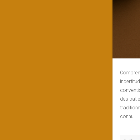
Comprend
incertit
conventi
des patie
tradition
connu…