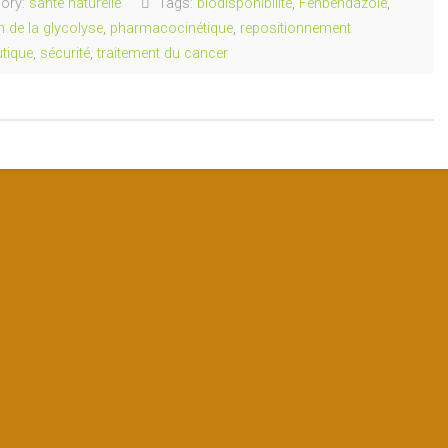
ory:
sante naturelle
Tags:
biodisponibilité
,
Fenbendazole
,
on de la glycolyse
,
pharmacocinétique
,
repositionnement
utique
,
sécurité
,
traitement du cancer