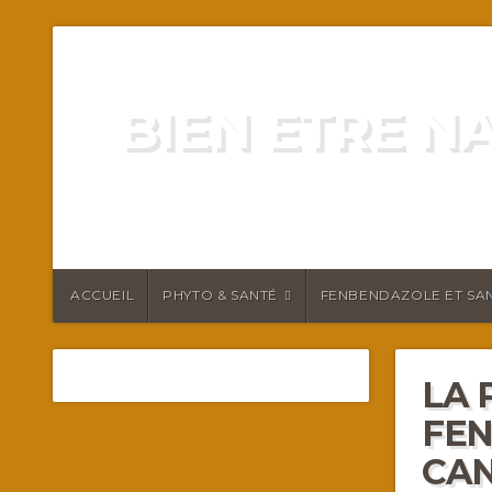
BIEN ETRE N
ENERGIE VITALITÉ SANTÉ N
ACCUEIL
PHYTO & SANTÉ
FENBENDAZOLE ET SAN
LA 
FEN
CA