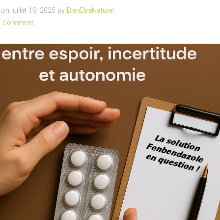
n juillet 19, 2025 by
BienEtreNaturel
a Comment