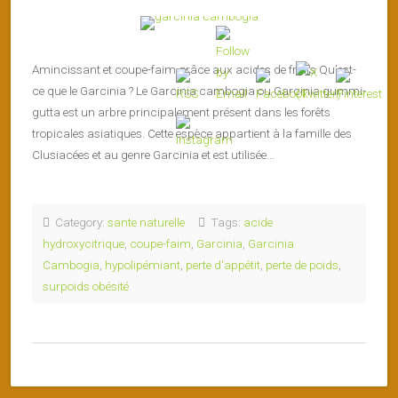
Amincissant et coupe-faim grâce aux acides de fruits Qu’est-
ce que le Garcinia ? Le Garcinia cambogia ou Garcinia gummi-
gutta est un arbre principalement présent dans les forêts
tropicales asiatiques. Cette espèce appartient à la famille des
Clusiacées et au genre Garcinia et est utilisée…
Category:
sante naturelle
Tags:
acide
hydroxycitrique
,
coupe-faim
,
Garcinia
,
Garcinia
Cambogia
,
hypolipémiant
,
perte d'appétit
,
perte de poids
,
surpoids obésité