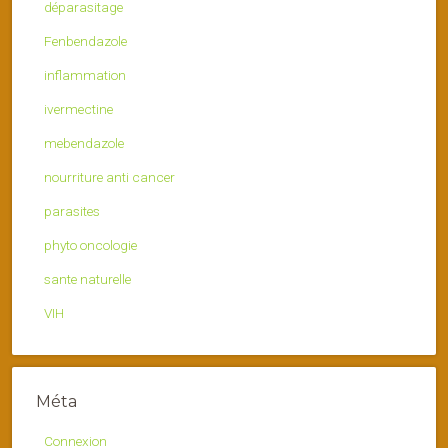
déparasitage
Fenbendazole
inflammation
ivermectine
mebendazole
nourriture anti cancer
parasites
phyto oncologie
sante naturelle
VIH
Méta
Connexion