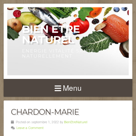
BIEN ETRE
NATUREL
ENERGIE VITALITÉ SANTÉ
NATURELLEMENT
Menu
CHARDON-MARIE
Posted on septembre 1, 2022 by
BienEtreNaturel
Leave a Comment