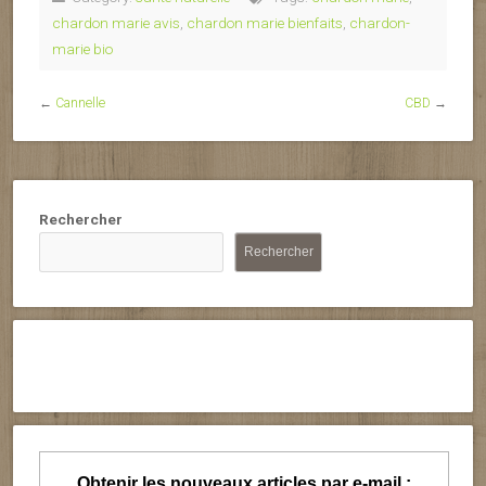
chardon marie avis
,
chardon marie bienfaits
,
chardon-
marie bio
←
Cannelle
CBD
→
Rechercher
Rechercher
Obtenir les nouveaux articles par e-mail :