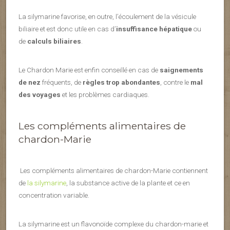
La silymarine favorise, en outre, l’écoulement de la vésicule
biliaire et est donc utile en cas d’
insuffisance hépatique
ou
de
calculs biliaires
.
Le Chardon Marie est enfin conseillé en cas de
saignements
de nez
fréquents, de
règles trop abondantes
, contre le
mal
des voyages
et les problèmes cardiaques.
Les compléments alimentaires de
chardon-Marie
Les compléments alimentaires de chardon-Marie contiennent
de
la silymarine
, la substance active de la plante et ce en
concentration variable.
La silymarine est un flavonoïde complexe du chardon-marie et